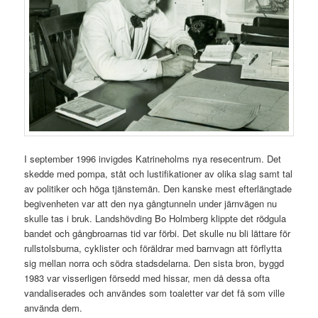
I september 1996 invigdes Katrineholms nya resecentrum. Det
skedde med pompa, ståt och lustifikationer av olika slag samt tal
av politiker och höga tjänstemän. Den kanske mest efterlängtade
begivenheten var att den nya gångtunneln under järnvägen nu
skulle tas i bruk. Landshövding Bo Holmberg klippte det rödgula
bandet och gångbroarnas tid var förbi. Det skulle nu bli lättare för
rullstolsburna, cyklister och föräldrar med barnvagn att förflytta
sig mellan norra och södra stadsdelarna. Den sista bron, byggd
1983 var visserligen försedd med hissar, men då dessa ofta
vandaliserades och användes som toaletter var det få som ville
använda dem.