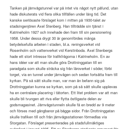
Tanken på järnvägstunnel var på intet vis något nytt påfund, utan
hade diskuterats vid flera olika tillfällen under lång tid. Det
kanske seriösaste förslaget kom i mitten på 1930-talet av
stadsingenjören Axel Stenberg. Han tillträdde sin tjänst i
Katrineholm 1927 och innehade den fram till sin pensionering
1958. Under dessa drygt 30 år genomfördes många
betydelsefulla arbeten i staden, bl.a. reningsverket vid
Rosenholm och vattenverket vid Kerstinboda. Axel Stenbergs
hade ett stort intresse för trafikfrågorna i Katrineholm. En av
hans idéer var att man skulle göra Drottninggatan till en
paradgata som skulle sträcka sig från läroverket i söder, förbi
torget, via en tunnel under järnvägen och sedan fortsätta fram till
kyrkan. På så sätt skulle man, var man än befann sig på
Drottninggatan kunna se kyrkan, som på så sätt skulle upplevas
ha en centralare placering i tätorten. Ett litet problem var att man
skulle bli tvungen att riva eller flytta östligaste delen av
godsmagasinet. Järnvägstunneln skulle få en bredd av 9 meter
och förses med gångbanor på bägge sidor. Från Drottninggatan
skulle trafiken till och från järnvägsstationen förmedlas via
Storgatan. Förslaget presenterades på stadsfullmäktiges
nyårsfest i januari 1935. Ett av Stenbergs starkaste argument för