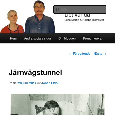
Om Katrineholms historia
Sök
Det var då
Huvudmeny
Hem
Andra sociala sidor
Om bloggen
Prenumerera
Hoppa
till
Inläggsnavigering
←
Föregående
Nästa
→
huvudinnehåll
Järnvägstunnel
Postat
20 juni, 2014
av
Johan Eklöf