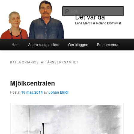
Om Katrineholms historia
Sök
Det var då
Huvudmeny
Hem
Andra sociala sidor
Om bloggen
Prenumerera
Hoppa
Hoppa
till
till
KATEGORIARKIV:
AFFÄRSVERKSAMHET
huvudinnehåll
sekundärt
Mjölkcentralen
innehåll
Postat
16 maj, 2014
av
Johan Eklöf