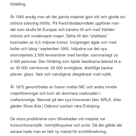
förädling.
År 1950 ansåg man att det gamla mejeriet gjort sitt och gjorde sin
största satsning hittills. På Kerstinbodaområdet uppförde man
det som skulle bli Europas och kanske till och med Världen
största och modernaste mejeri. Detta till den ”ofattbara”
kostnaden av 6,5 miljoner kronor. Invigningen ägde rum med
buller och bång i september 1950. Inbjudna var det nya
stormejeriets 2 500 leverantörer med familjer, sammanlagt ca
4 000 personer. Den förtäring som bjöds besökarna bestod bl.a.
av 30 000 varmkorvar. 20 000 smörgåsar, åtskilliga backar
pilsner, glass, läsk och naturligtvis obegränsat med mjölk.
År 1975 genomfördes en fusion mellan MC och andra mindre
mejeriföreningar och kom att dominera marknaden i
mellansverige. Namnet på den nya koncernen blev ARLA, efter
gården Stora Arla i Odensvi socken nära Enköping.
De stora produkterna som tillverkades vid mejeriet var
konsumtionsmjölk, torrmjölkspulver och smör. Då det gällde det
senare hade man en helt ny metod för smörtillverkning,