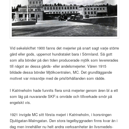
Vid sekelskiftet 1900 fanns det mejerier på snart sagt varje större
gård eller gods, uppemot hundratalet bara i Sörmland. Så gott
som alla bönder på den tiden producerade mjölk som levererades
till något av dessa gårds- eller andelsmejerier. Våren 1915
bildade dessa bönder Mjölkcentralen, MC. Det grundläggande
motivet var missnöje med de prisförhållanden som rådde.
I Katrineholm hade funnits flera små mejerier genom åren bl a ett
som låg på nuvarande SKF:s område och tillverkade smör på
engelskt vis.
1921 invigde MC sitt första mejeri i Katrineholm, i korsningen
Djulögatan-Malmgatan. Den stora tegelbyggnaden finns kvar än i
dag men innehåller nu helt andra verksamheter än livsmedels-