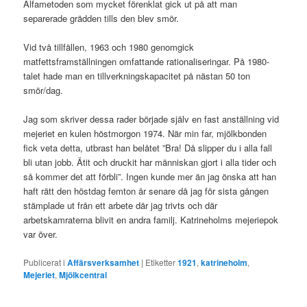
Alfametoden som mycket förenklat gick ut på att man
separerade grädden tills den blev smör.
Vid två tillfällen, 1963 och 1980 genomgick
matfettsframställningen omfattande rationaliseringar. På 1980-
talet hade man en tillverkningskapacitet på nästan 50 ton
smör/dag.
Jag som skriver dessa rader började själv en fast anställning vid
mejeriet en kulen höstmorgon 1974. När min far, mjölkbonden
fick veta detta, utbrast han belåtet ”Bra! Då slipper du i alla fall
bli utan jobb. Ätit och druckit har människan gjort i alla tider och
så kommer det att förbli”. Ingen kunde mer än jag önska att han
haft rätt den höstdag femton år senare då jag för sista gången
stämplade ut från ett arbete där jag trivts och där
arbetskamraterna blivit en andra familj. Katrineholms mejeriepok
var över.
Publicerat i
Affärsverksamhet
|
Etiketter
1921
,
katrineholm
,
Mejeriet
,
Mjölkcentral